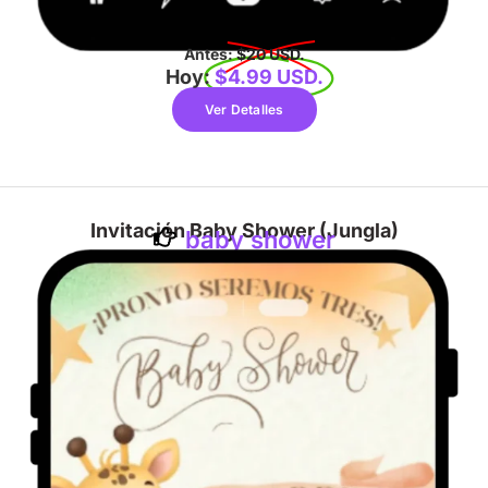
Antes:
$20 USD.
Hoy:
$4.99 USD.
Ver Detalles
Invitación Baby Shower (Jungla)
baby shower