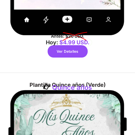
Antes:
$20 USD.
Hoy:
$4.99 USD.
Ver Detalles
Plantilla Quince años (Verde)
Quince años