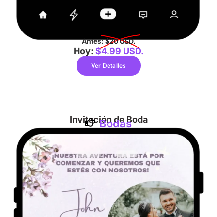
Antes:
$20 USD.
Hoy:
$4.99 USD.
Ver Detalles
Invitación de Boda
Bodas