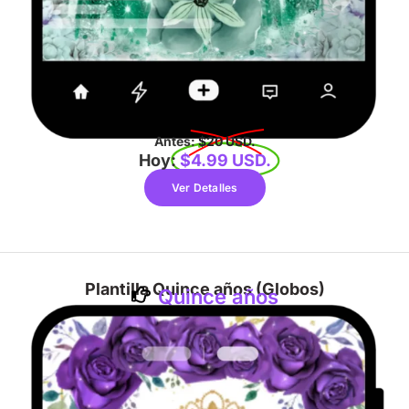
Antes:
$20 USD.
Hoy:
$4.99 USD.
Ver Detalles
Plantilla Quince años (Globos)
Quince años