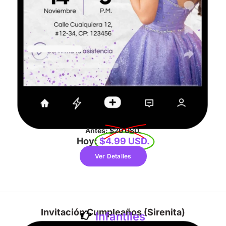
Antes:
$20 USD.
Hoy:
$4.99 USD.
Ver Detalles
Invitación Cumpleaños (Sirenita)
Infantiles