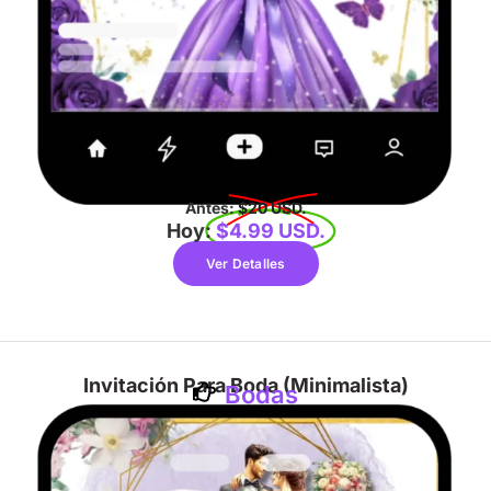
Antes:
$20 USD.
Hoy:
$4.99 USD.
Ver Detalles
Invitación Para Boda (Minimalista)
Bodas