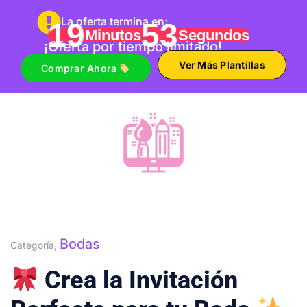
La oferta termina en:
19
52
Minutos
Segundos
¡Oferta por tiempo limitado!
Ver Más Plantillas
Comprar Ahora
Bodas
Categoría,
Crea la Invitación