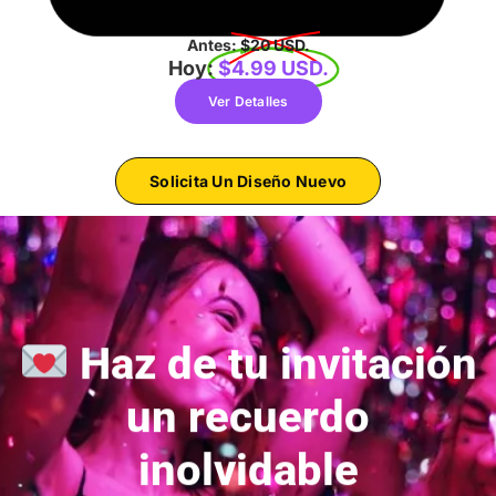
Antes:
$20 USD.
Hoy:
$4.99 USD.
Ver Detalles
Solicita Un Diseño Nuevo
Haz de tu invitación
un recuerdo
inolvidable