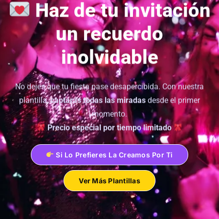
Haz de tu invitación
un recuerdo
inolvidable
No dejes que tu fiesta pase desapercibida. Con nuestra
plantilla,
captarás todas las miradas
desde el primer
momento.
Precio especial por tiempo limitado
Si Lo Prefieres La Creamos Por Ti
Ver Más Plantillas