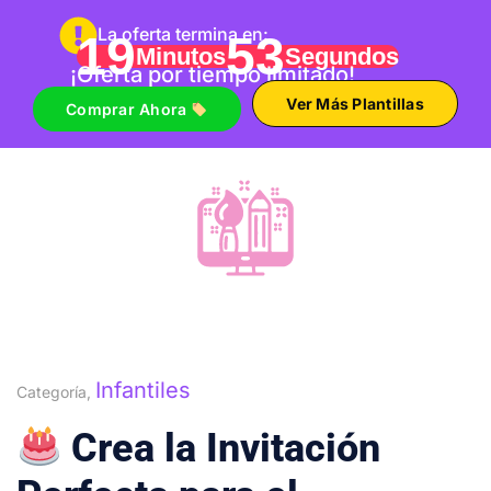
La oferta termina en:
19
52
Minutos
Segundos
¡Oferta por tiempo limitado!
Ver Más Plantillas
Comprar Ahora
Infantiles
Categoría,
Crea la Invitación