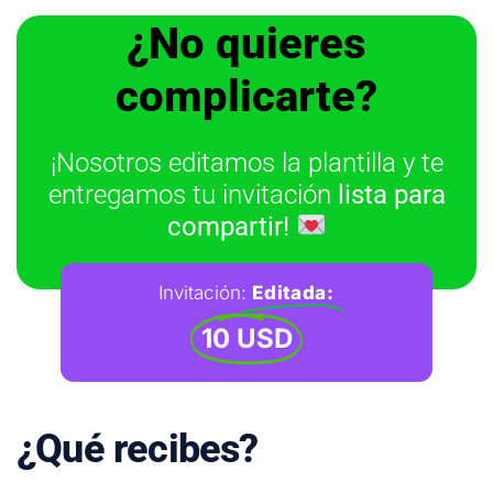
¿No quieres
complicarte?
¡Nosotros editamos la plantilla y te
entregamos tu invitación
lista para
compartir!
Invitación:
Editada:
10 USD
¿Qué recibes?