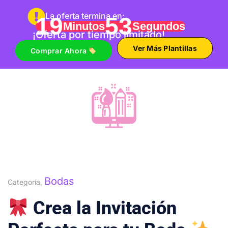
La oferta termina en:
19
52
Minutos
Segundos
¡Oferta por tiempo limitado!
Ver Más Plantillas
Comprar Ahora
Bodas
Categoría,
Crea la Invitación