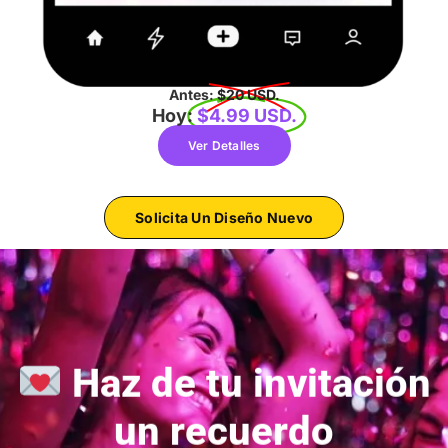
Antes:
$20 USD.
Hoy:
$4.99 USD.
Ver Detalles
Solicita Un Diseño Nuevo
Haz de tu invitación
un recuerdo