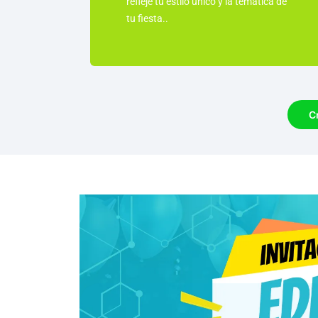
refleje tu estilo único y la temática de
tu fiesta..
C