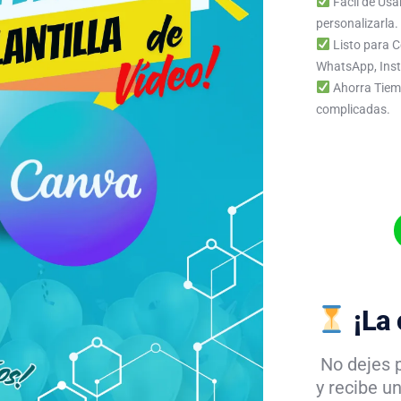
Fácil de Usa
personalizarla.
Listo para C
WhatsApp, Inst
Ahorra Tiemp
complicadas.
¡La 
No dejes 
y recibe u