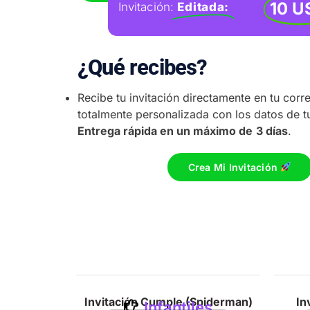
10 U
Invitación:
Editada:
¿Qué recibes?
Recibe tu invitación directamente en tu co
totalmente personalizada con los datos de 
Entrega rápida en un máximo de
3 días
.
Crea Mi Invitación
leaños
Invitación Cumple (Spiderman)
In
Infantiles