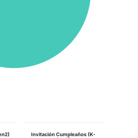
en2)
Invitación Cumpleaños (K-
Invit