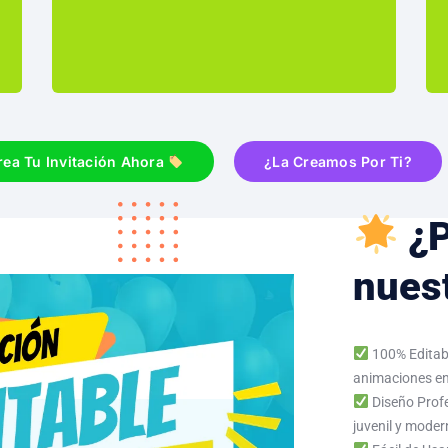
rea Tu Invitación Ahora
¿La Creamos Por Ti?
¿P
nuest
100% Editabl
animaciones e
Diseño Profe
juvenil y moder