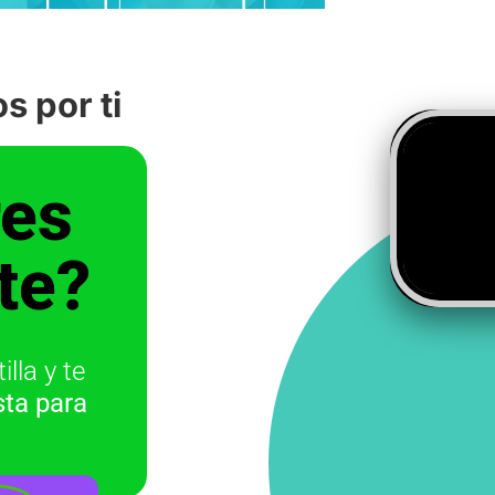
s por ti
res
te?
lla y te
ista para