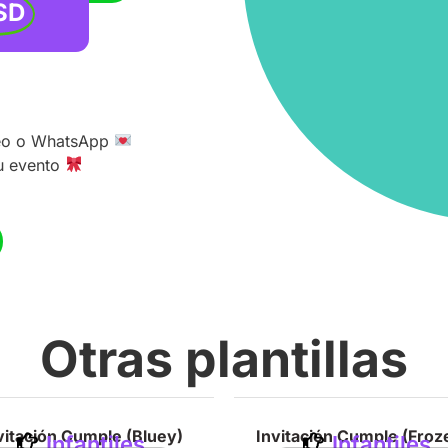
SD
rreo o WhatsApp
tu evento
Otras plantillas
vitación Cumple (Bluey)
Invitación Cumple (Froz
Infantiles
Infantiles