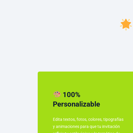
100%
Personalizable
Edita textos, fotos, colores, tipografías
y animaciones para que tu invitación