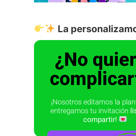
La personalizamo
¿No quie
complicar
¡Nosotros editamos la planti
entregamos tu invitación
l
compartir!