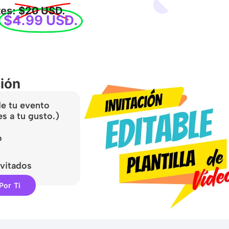
tes:
$20 USD.
:
$4.99 USD.
ción
 de tu evento
es a tu gusto.)
o
vitados
Por Ti