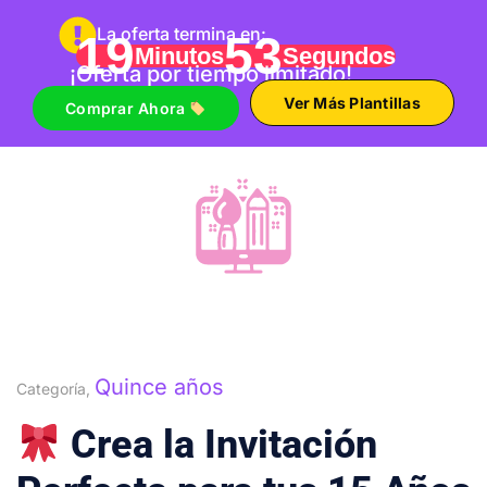
La oferta termina en:
19
52
Minutos
Segundos
¡Oferta por tiempo limitado!
Ver Más Plantillas
Comprar Ahora
Quince años
Categoría,
Crea la Invitación