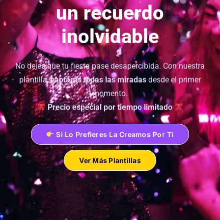
un recuerdo
inolvidable
No dejes que tu fiesta pase desapercibida. Con nuestra
plantilla,
captarás todas las miradas
desde el primer
momento.
Precio especial por tiempo limitado
Si Lo Prefieres La Creamos Por Ti
Ver Más Plantillas