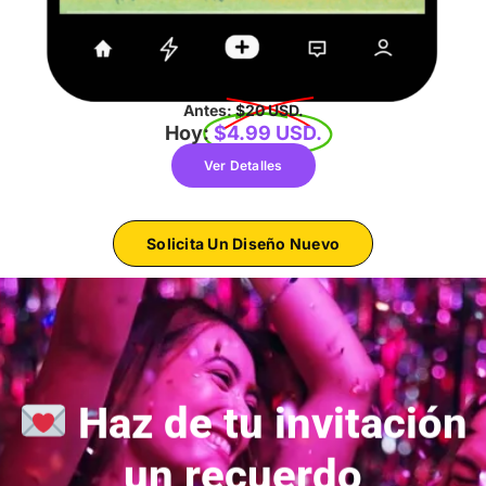
Antes:
$20 USD.
Hoy:
$4.99 USD.
Ver Detalles
Solicita Un Diseño Nuevo
Haz de tu invitación
un recuerdo