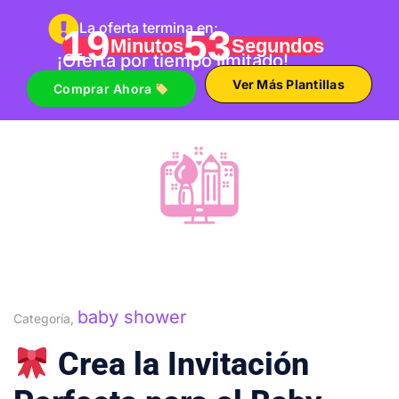
La oferta termina en:
19
52
Minutos
Segundos
¡Oferta por tiempo limitado!
Ver Más Plantillas
Comprar Ahora
baby shower
Categoría,
Crea la Invitación